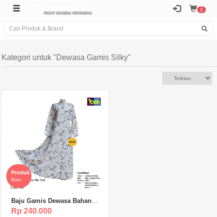
0
Kategori untuk "Dewasa Gamis Silky"
Produk
Baru
Baju Gamis Dewasa Bahan
Silky Poeti – GK21
Rp 240.000