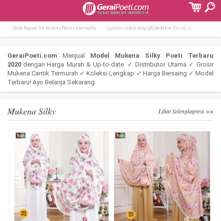
Terpopuler:
Lumion Crack + Product Key [Stable] [x64
Office 2026 Home & Business Lite Di
Slate Digital All Access Pass License[Ac
Lumion Crack only [x32x64] [no Virus] .z
GeraiPoeti.com
Menjual
Model Mukena Silky Poeti Terbaru
2020
dengan Harga Murah & Up-to-date. ✓ Distributor Utama ✓ Grosir
Mukena Cantik Termurah ✓ Koleksi Lengkap ✓ Harga Bersaing ✓ Model
Terbaru! Ayo Belanja Sekarang.
Mukena Silky
Lihat Selengkapnya >>