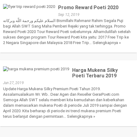
Promo Reward Poeti 2020
Sep 12, 2019
السلام عليكم ورحمة اللّه وبركاته Bismillahi Rahmanir Rahim Segala Puji
bagi Allah SWT Sang Maha Pemberi Rejeki yang tak terhingga. Promo
Reward Poeti 2020 Tour Reward Poeti sebelumnya. Alhamdulillah setelah
sukses dengan program Tour Reward Poeti kita yaitu: 2017 Free Trip ke
2 Negara Singapore dan Malaysia 2018 Free Trip…
Selengkapnya »
Harga Mukena Silky
Poeti Terbaru 2019
Jun 27, 2019
Update Harga Mukena Silky Premium Poeti Tahun 2019.
Assalamualaikum Wr. Wb.. Dear Agen dan Reseller GeraiPoeti.com
Semoga Allah SWT selalu memberi kita kemudahan dan keberkahan
dalam memasarkan mukena Poeti di periode Juli 2019 sampai dengan
April 2020. Kita berharap di periode ini trend mukena premium Poeti
terus berlanjut dengan permintaan…
Selengkapnya »