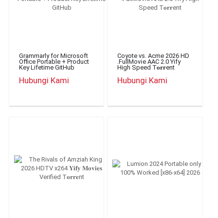
Grammarly for Microsoft
Coyote vs. Acme 2026 HD
Office Portable + Product
.FullMov𝗂e AAC 2.0 Yify
Key Lifetime GitHub
High Speed T𝐨𝐫𝐫ent
Hubungi Kami
Hubungi Kami