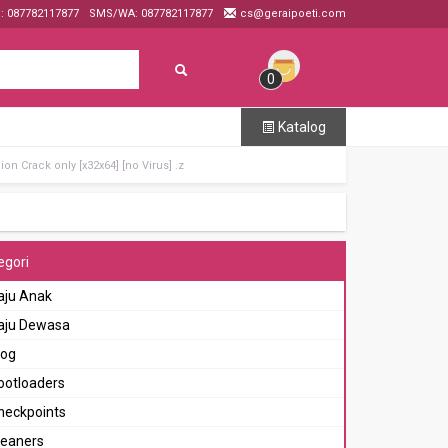
p: 087782117877
SMS/WA: 087782117877
cs@geraipoeti.com
0
Katalog
on Crack only [x32x64] [no Virus] .z
egori
aju Anak
aju Dewasa
log
ootloaders
heckpoints
leaners