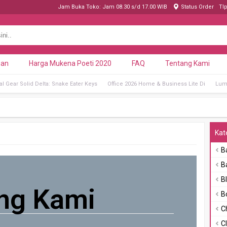
Jam Buka Toko: Jam 08.30 s/d 17.00 WIB
Status Order
Tl
nan
Harga Mukena Poeti 2020
FAQ
Tentang Kami
al Gear Solid Delta: Snake Eater Keys
Office 2026 Home & Business Lite Di
Lumi
Kat
B
B
B
ng Kami
B
C
C