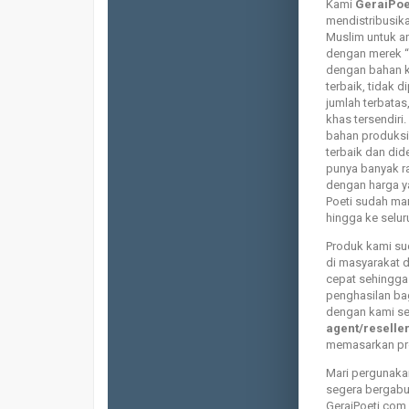
Kami
GeraiPoe
mendistribusik
Muslim untuk 
dengan merek “
dengan bahan 
terbaik, tidak 
jumlah terbatas
khas tersendir
bahan produksi 
terbaik dan did
punya banyak r
dengan harga y
Poeti sudah m
hingga ke selur
Produk kami sud
di masyarakat 
cepat sehingga
penghasilan ba
dengan kami s
agent/reselle
memasarkan pro
Mari pergunaka
segera bergab
GeraiPoeti.com