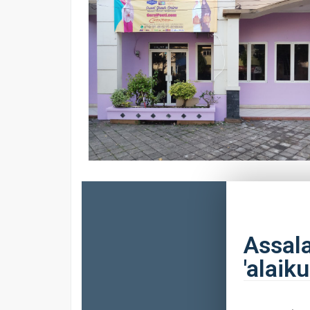
Assa
'alai