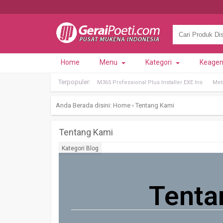
Home
Menu
Kategori
Keage
Terpopuler:
M365 Professional Plus Installer EXE Ins
Met
Anda Berada disini:
Home
›
Tentang Kami
Tentang Kami
Kategori
Blog
Tenta