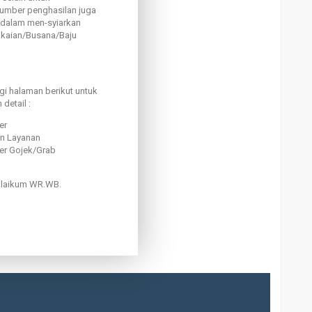
umber penghasilan juga
a dalam men-syiarkan
Pakaian/Busana/Baju
gi halaman berikut untuk
 detail :
er
an Layanan
er Gojek/Grab
laikum WR.WB.