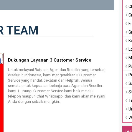
Cl
C
F
R TEAM
G
K
L
M
Dukungan Layanan 3 Customer Service
P
Untuk melayani Ratusan Agen dan Reseller yang tersebar
P
diseluruh Indonesia, kami mengerahkan 3 Customer
Service yang handal, cekatan dan Helpfull. Semua
S
semata untuk kepuasan belanja para Agen dan Reseller
kami. Hubungi Customer Service kami baik melalui
S
telepon maupun Chat Whatsapp, dan kami akan melayani
T
Anda dengan sebaik mungkin.
U
W
Tes