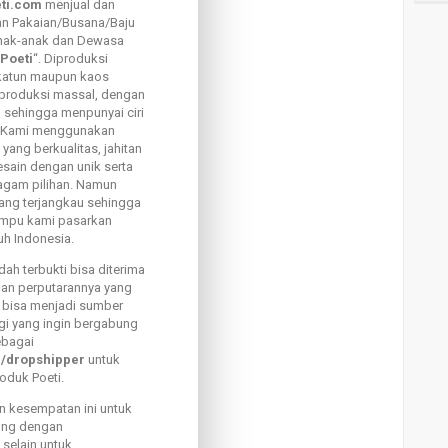
ti.com
menjual dan
an Pakaian/Busana/Baju
anak-anak dan Dewasa
Poeti
“. Diproduksi
katun maupun kaos
diproduksi massal, dengan
, sehingga menpunyai ciri
i. Kami menggunakan
yang berkualitas, jahitan
esain dengan unik serta
agam pilihan. Namun
ang terjangkau sehingga
ampu kami pasarkan
uh Indonesia.
ah terbukti bisa diterima
dan perputarannya yang
 bisa menjadi sumber
gi yang ingin bergabung
ebagai
r/dropshipper
untuk
duk Poeti.
n kesempatan ini untuk
ung dengan
, selain untuk