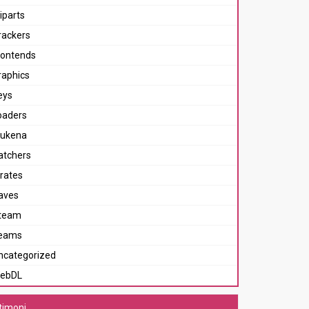
iparts
rackers
rontends
raphics
eys
oaders
ukena
atchers
irates
aves
team
eams
ncategorized
ebDL
timoni