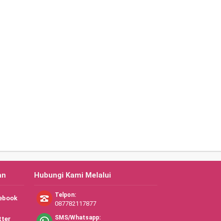
an
Hubungi Kami Melalui
Telpon:
ebook
087782117877
SMS/Whatsapp:
tter