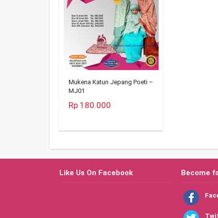
Mukena Katun Jepang Poeti –
MJ01
Rp 180.000
Like Us On Facebook
Become f
Fac
Twi