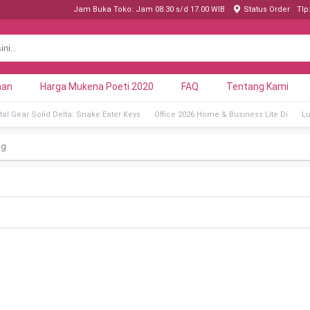
Jam Buka Toko: Jam 08.30 s/d 17.00 WIB
Status Order
Tlp
nan
Harga Mukena Poeti 2020
FAQ
Tentang Kami
al Gear Solid Delta: Snake Eater Keys
Office 2026 Home & Business Lite Di
Lu
ng