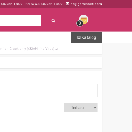
: 087782117877
SMS/WA: 087782117877
cs@geraipoeti.com
0
Katalog
mion Crack only [x32x64] [no Virus] .z