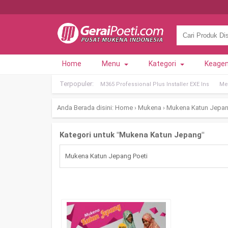
Home
Menu
Kategori
Keage
Terpopuler:
M365 Professional Plus Installer EXE Ins
Met
Anda Berada disini:
Home
›
Mukena
›
Mukena Katun Jepa
Kategori untuk "Mukena Katun Jepang"
Mukena Katun Jepang Poeti