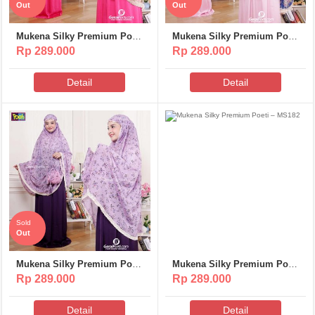
Out
Out
Mukena Silky Premium Poeti
Mukena Silky Premium Poeti
– MS303
– MS302
Rp 289.000
Rp 289.000
Detail
Detail
Sold
Out
Mukena Silky Premium Poeti
Mukena Silky Premium Poeti
– MS301
– MS182
Rp 289.000
Rp 289.000
Detail
Detail