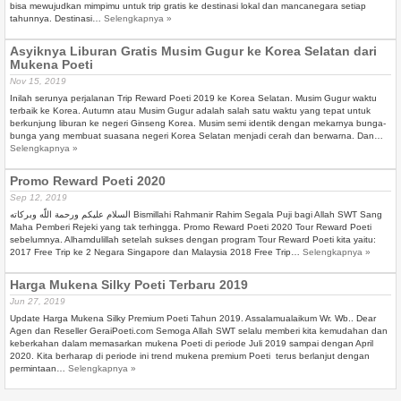
bisa mewujudkan mimpimu untuk trip gratis ke destinasi lokal dan mancanegara setiap
tahunnya. Destinasi…
Selengkapnya »
Asyiknya Liburan Gratis Musim Gugur ke Korea Selatan dari
Mukena Poeti
Nov 15, 2019
Inilah serunya perjalanan Trip Reward Poeti 2019 ke Korea Selatan. Musim Gugur waktu
terbaik ke Korea. Autumn atau Musim Gugur adalah salah satu waktu yang tepat untuk
berkunjung liburan ke negeri Ginseng Korea. Musim semi identik dengan mekarnya bunga-
bunga yang membuat suasana negeri Korea Selatan menjadi cerah dan berwarna. Dan…
Selengkapnya »
Promo Reward Poeti 2020
Sep 12, 2019
السلام عليكم ورحمة اللّه وبركاته Bismillahi Rahmanir Rahim Segala Puji bagi Allah SWT Sang
Maha Pemberi Rejeki yang tak terhingga. Promo Reward Poeti 2020 Tour Reward Poeti
sebelumnya. Alhamdulillah setelah sukses dengan program Tour Reward Poeti kita yaitu:
2017 Free Trip ke 2 Negara Singapore dan Malaysia 2018 Free Trip…
Selengkapnya »
Harga Mukena Silky Poeti Terbaru 2019
Jun 27, 2019
Update Harga Mukena Silky Premium Poeti Tahun 2019. Assalamualaikum Wr. Wb.. Dear
Agen dan Reseller GeraiPoeti.com Semoga Allah SWT selalu memberi kita kemudahan dan
keberkahan dalam memasarkan mukena Poeti di periode Juli 2019 sampai dengan April
2020. Kita berharap di periode ini trend mukena premium Poeti terus berlanjut dengan
permintaan…
Selengkapnya »