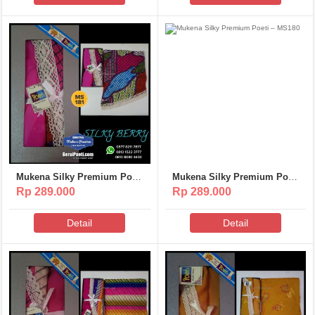
Mukena Silky Premium Poeti
Mukena Silky Premium Poeti
– MS181
– MS180
Rp 289.000
Rp 289.000
Detail
Detail