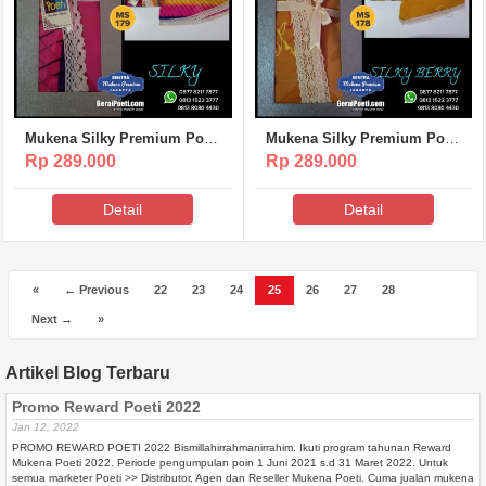
Mukena Silky Premium Poeti
Mukena Silky Premium Poeti
– MS179
– MS178
Rp 289.000
Rp 289.000
Detail
Detail
«
← Previous
22
23
24
25
26
27
28
Next →
»
Artikel Blog Terbaru
Promo Reward Poeti 2022
Jan 12, 2022
PROMO REWARD POETI 2022 Bismillahirrahmanirrahim. Ikuti program tahunan Reward
Mukena Poeti 2022. Periode pengumpulan poin 1 Juni 2021 s.d 31 Maret 2022. Untuk
semua marketer Poeti >> Distributor, Agen dan Reseller Mukena Poeti. Cuma jualan mukena