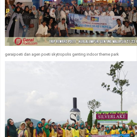
geraipoeti dan agen poeti skytropolis genting indoor theme park