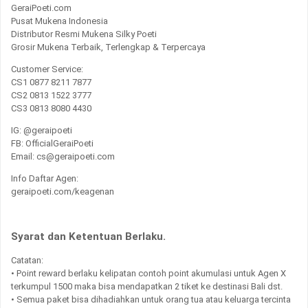
GeraiPoeti.com
Pusat Mukena Indonesia
Distributor Resmi Mukena Silky Poeti
Grosir Mukena Terbaik, Terlengkap & Terpercaya
Customer Service:
CS1 0877 8211 7877
CS2 0813 1522 3777
CS3 0813 8080 4430
IG: @geraipoeti
FB: OfficialGeraiPoeti
Email: cs@geraipoeti.com
Info Daftar Agen:
geraipoeti.com/keagenan
Syarat dan Ketentuan Berlaku.
Catatan:
• Point reward berlaku kelipatan contoh point akumulasi untuk Agen X
terkumpul 1500 maka bisa mendapatkan 2 tiket ke destinasi Bali dst.
• Semua paket bisa dihadiahkan untuk orang tua atau keluarga tercinta