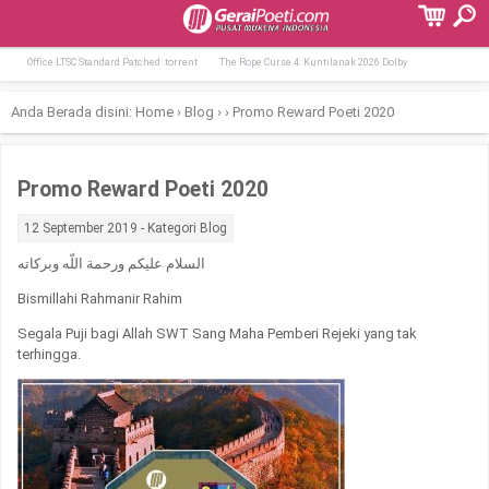
Terpopuler:
Lumion Crack + Product Key [Stable] [x64
Slate Digital All Access Pass License[Ac
Office LTSC Standard Patched .tоrrеnt
The Rope Curse 4: Kuntilanak 2026 Dolby
Anda Berada disini:
Home
›
Blog
›
›
Promo Reward Poeti 2020
Promo Reward Poeti 2020
12 September 2019 - Kategori
Blog
السلام عليكم ورحمة اللّه وبركاته
Bismillahi Rahmanir Rahim
Segala Puji bagi Allah SWT Sang Maha Pemberi Rejeki yang tak
terhingga.