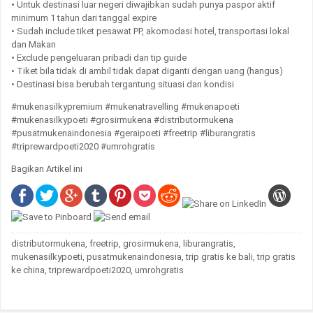
• Untuk destinasi luar negeri diwajibkan sudah punya paspor aktif
minimum 1 tahun dari tanggal expire
• Sudah include tiket pesawat PP, akomodasi hotel, transportasi lokal
dan Makan
• Exclude pengeluaran pribadi dan tip guide
• Tiket bila tidak di ambil tidak dapat diganti dengan uang (hangus)
• Destinasi bisa berubah tergantung situasi dan kondisi
#mukenasilkypremium #mukenatravelling #mukenapoeti
#mukenasilkypoeti #grosirmukena #distributormukena
#pusatmukenaindonesia #geraipoeti #freetrip #liburangratis
#triprewardpoeti2020 #umrohgratis
Bagikan Artikel ini
distributormukena
,
freetrip
,
grosirmukena
,
liburangratis
,
mukenasilkypoeti
,
pusatmukenaindonesia
,
trip gratis ke bali
,
trip gratis
ke china
,
triprewardpoeti2020
,
umrohgratis