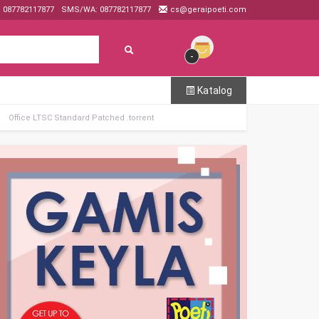
: 087782117877
SMS/WA: 087782117877
cs@geraipoeti.com
-
Katalog
Office LTSC Standard Patched .tоrrеnt