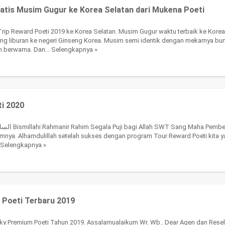
ratis Musim Gugur ke Korea Selatan dari Mukena Poeti
n Trip Reward Poeti 2019 ke Korea Selatan. Musim Gugur waktu terbaik ke Kor
ung liburan ke negeri Ginseng Korea. Musim semi identik dengan mekarnya 
an berwarna. Dan…
Selengkapnya »
i 2020
omo Reward Poeti 2020
mnya. Alhamdulillah setelah sukses dengan program Tour Reward Poeti kita ya
Selengkapnya »
 Poeti Terbaru 2019
ky Premium Poeti Tahun 2019. Assalamualaikum Wr. Wb.. Dear Agen dan Rese