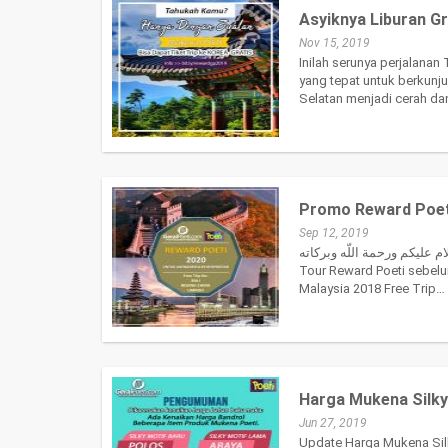
Asyiknya Liburan G
Nov 15, 2019
Inilah serunya perjalana
yang tepat untuk berkunj
Selatan menjadi cerah d
Promo Reward Poet
Sep 12, 2019
السلام عليكم ورحمة اللّه وبركاته Bismillahi Rahmanir Rahim Segala Puji bagi Allah SWT Sang Maha Pemberi Rejeki yang tak terhingga. Pr
Tour Reward Poeti sebelu
Malaysia 2018 Free Trip…
Harga Mukena Silky
Jun 27, 2019
Update Harga Mukena Sil