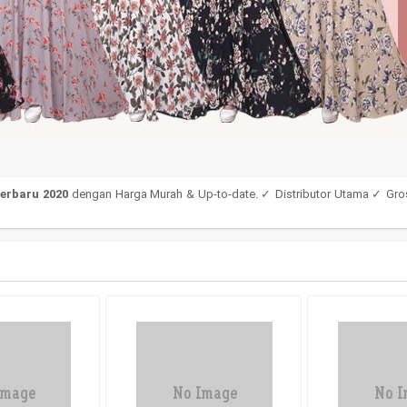
1
2
3
4
erbaru 2020
dengan Harga Murah & Up-to-date. ✓ Distributor Utama ✓ Gro