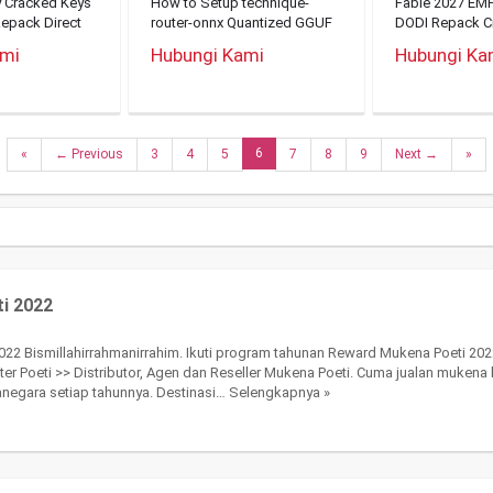
y Cracked Keys
How to Setup technique-
Fable 2027 EM
epack Direct
router-onnx Quantized GGUF
DODI Repack Cr
2026/2027 Tutorial
Desktop 2026
ami
Hubungi Kami
Hubungi Ka
6
«
← Previous
3
4
5
7
8
9
Next →
»
i 2022
Bismillahirrahmanirrahim. Ikuti program tahunan Reward Mukena Poeti 2022
er Poeti >> Distributor, Agen dan Reseller Mukena Poeti. Cuma jualan mukena
anegara setiap tahunnya. Destinasi…
Selengkapnya »