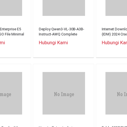
Enterprise E5
Deploy Qwen3-VL-30B-A3B-
Internet Down
SO File Minimal
Instruct-AWQ Complete
(IDM) 2024 Cra
Walkthrough
x86x64 Window
ami
Hubungi Kami
Hubungi Ka