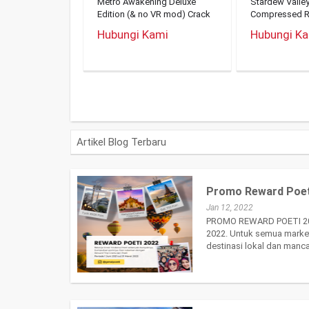
Metro Awakening Deluxe
Stardew Valle
Edition (& no VR mod) Crack
Compressed R
Fix ElAmigos Release
Link 2026
Hubungi Kami
Hubungi K
Artikel Blog Terbaru
Promo Reward Poet
Jan 12, 2022
PROMO REWARD POETI 2022 
2022. Untuk semua market
destinasi lokal dan manc