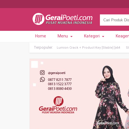
Home
Menu
Kategori
Keage
Terpopuler:
Lumion Crack + Product Key [Stable] [x64
Sl