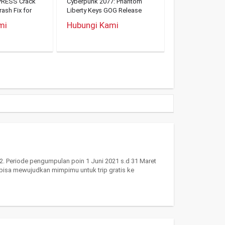
PRESS Crack
Cyberpunk 2077: Phantom
ash Fix for
Liberty Keys GOG Release
100% Working Desktop
mi
Hubungi Kami
Version 2026
. Periode pengumpulan poin 1 Juni 2021 s.d 31 Maret
 bisa mewujudkan mimpimu untuk trip gratis ke