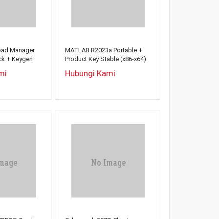
load Manager
MATLAB R2023a Portable +
ck + Keygen
Product Key Stable (x86-x64)
s 11 Premium
Clean
mi
Hubungi Kami