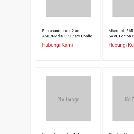
Run chandra-ocr-2 on
Microsoft 365 
AMD/Nvidia GPU Zero Config
64 VL Edition I
Dummy Proof Guide
Setup
Hubungi Kami
Hubungi K