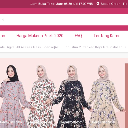
Jam Buka Toko: Jam 08.30 s/d 17.00 WIB
Status Order
Tlp
nan
Harga Mukena Poeti 2020
FAQ
Tentang Kami
ate Digital All Access Pass License[Ac
Industria 2 Cracked Keys Pre-Installed D