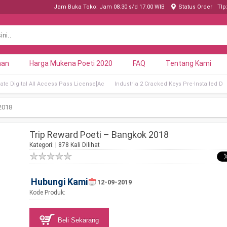
Jam Buka Toko: Jam 08.30 s/d 17.00 WIB
Status Order
Tlp
nan
Harga Mukena Poeti 2020
FAQ
Tentang Kami
ate Digital All Access Pass License[Ac
Industria 2 Cracked Keys Pre-Installed D
2018
Trip Reward Poeti – Bangkok 2018
Kategori: | 878 Kali Dilihat
Hubungi Kami
12-09-2019
Kode Produk:
Beli Sekarang