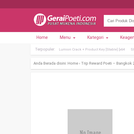
Home
Menu
Kategori
Keage
Terpopuler:
Lumion Crack + Product Key [Stable] [x64
Sl
Anda Berada disini:
Home
›
Trip Reward Poeti – Bangkok 