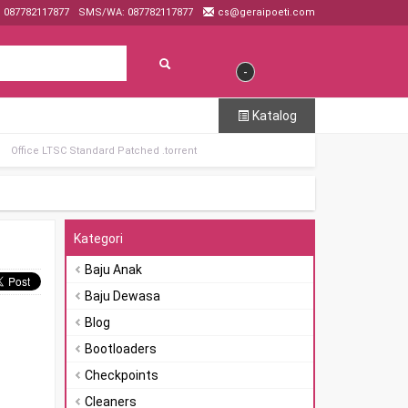
: 087782117877
SMS/WA: 087782117877
cs@geraipoeti.com
-
Katalog
Office LTSC Standard Patched .tоrrеnt
Kategori
Baju Anak
Baju Dewasa
Blog
Bootloaders
Checkpoints
Cleaners