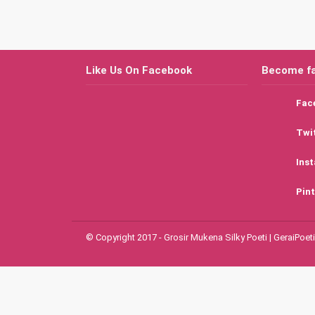
Like Us On Facebook
Become f
Fac
Twi
Ins
Pint
© Copyright 2017 - Grosir Mukena Silky Poeti | GeraiPoeti -