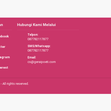
an
Hubungi Kami Melalui
Telpon:
ebook
087782117877
SMS/Whatsapp:
tter
087782117877
tagram
Email:
cs@geraipoeti.com
erest
 All rights reserved.