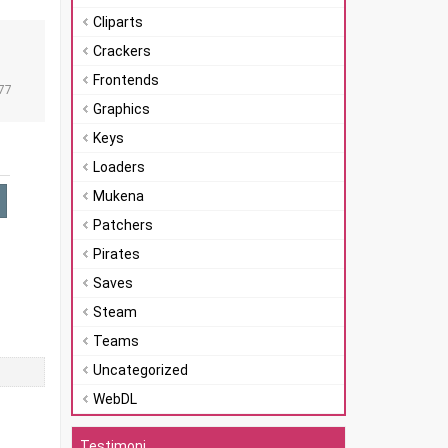
Cliparts
Crackers
n
Frontends
77
Graphics
Keys
Loaders
Mukena
Patchers
Pirates
Saves
Steam
Teams
Uncategorized
WebDL
Testimoni