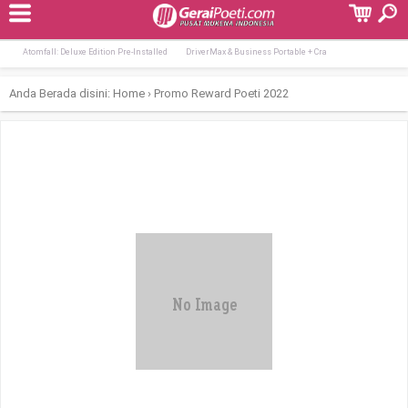
Terpopuler:
Tomb Raider I-III Remastered Starring La
Days Gone Remastered Crack All DLCs Wind
Atomfall: Deluxe Edition Pre-Installed
DriverMax & Business Portable + Cra
Anda Berada disini:
Home
›
Promo Reward Poeti 2022