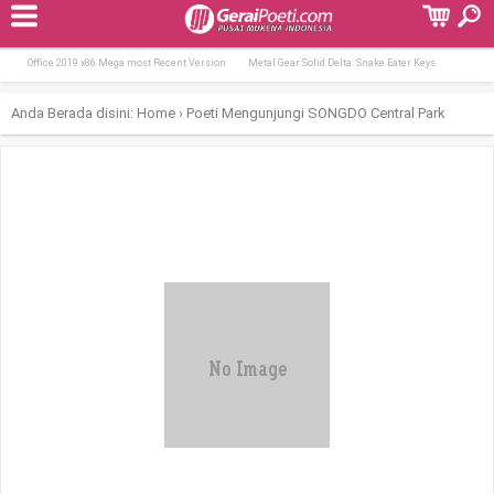
Terpopuler:
Office 2016 Enterprise E5 ARM Lifetime A
M365 Professional Plus Installer EXE Ins
Office 2019 x86 Mega most Recent Version
Metal Gear Solid Delta: Snake Eater Keys
Anda Berada disini:
Home
›
Poeti Mengunjungi SONGDO Central Park