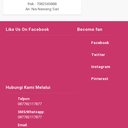
Rek : 7082545888
An. Nia Nawang Sari
Like Us On Facebook
Become fan
Facebook
Twitter
Instagram
Pinterest
Hubungi Kami Melalui
Telpon:
087782117877
SMS/Whatsapp:
087782117877
Email: