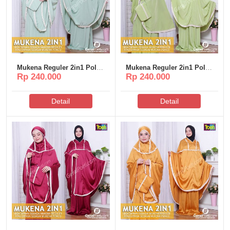
Mukena Reguler 2in1 Polos
Mukena Reguler 2in1 Polos
Rp 240.000
Rp 240.000
Poeti – MR009
Poeti – MR008
Detail
Detail