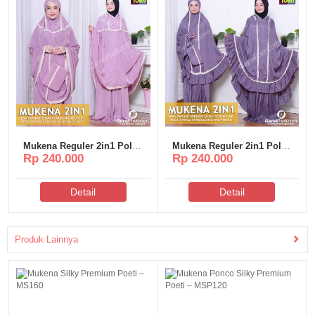
Mukena Reguler 2in1 Polos
Mukena Reguler 2in1 Polos
Rp 240.000
Rp 240.000
Poeti – MR002
Poeti – MR001
Detail
Detail
Produk Lainnya