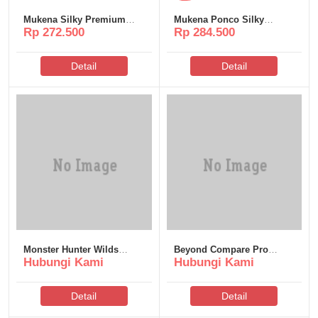
Mukena Silky Premium
Mukena Ponco Silky
Rp 272.500
Rp 284.500
Poeti – MS134
Premium Poeti – MSP115
Detail
Detail
Monster Hunter Wilds
Beyond Compare Pro
Hubungi Kami
Hubungi Kami
Windows Version Multi-
Edition License[Activated]
Audio
[no Virus] [Final] 2026
Detail
Detail