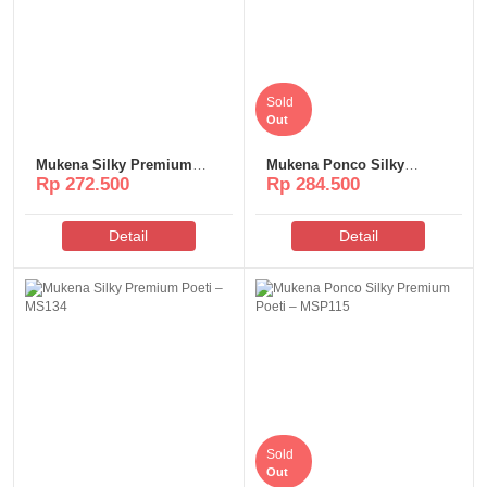
Sold
Out
Mukena Silky Premium
Mukena Ponco Silky
Rp 272.500
Rp 284.500
Poeti – MS160
Premium Poeti – MSP120
Detail
Detail
Sold
Out