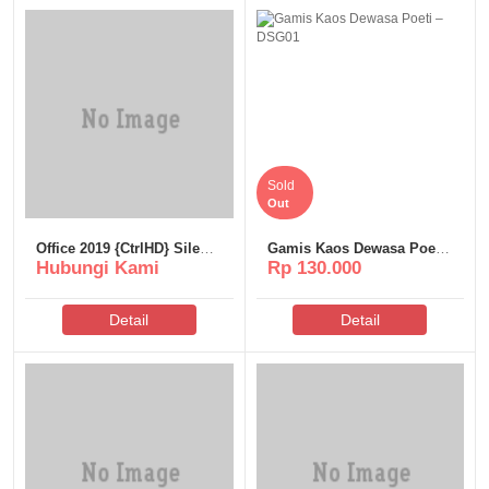
Sold
Out
Office 2019 {CtrlHD} Silent
Gamis Kaos Dewasa Poeti
Hubungi Kami
Rp 130.000
Activation Script
– DSG01
Detail
Detail