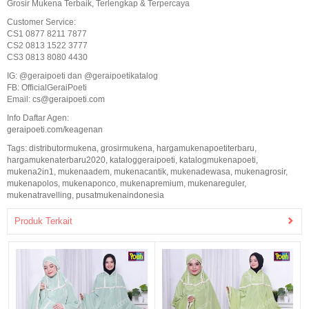
Grosir Mukena Terbaik, Terlengkap & Terpercaya
Customer Service:
CS1 0877 8211 7877
CS2 0813 1522 3777
CS3 0813 8080 4430
IG: @geraipoeti dan @geraipoetikatalog
FB: OfficialGeraiPoeti
Email:
cs@geraipoeti.com
Info Daftar Agen:
geraipoeti.com/keagenan
Tags:
distributormukena
,
grosirmukena
,
hargamukenapoetiterbaru
,
hargamukenaterbaru2020
,
kataloggeraipoeti
,
katalogmukenapoeti
,
mukena2in1
,
mukenaadem
,
mukenacantik
,
mukenadewasa
,
mukenagrosir
,
mukenapolos
,
mukenaponco
,
mukenapremium
,
mukenareguler
,
mukenatravelling
,
pusatmukenaindonesia
Produk Terkait