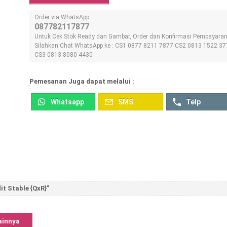
Order via WhatsApp
087782117877
Untuk Cek Stok Ready dan Gambar, Order dan Konfirmasi Pembayara
Silahkan Chat WhatsApp ke : CS1 0877 8211 7877 CS2 0813 1522 37
CS3 0813 8080 4430
Pemesanan Juga dapat melalui :
Whatsapp
SMS
Telp
dit Stable {QxR}"
ainnya