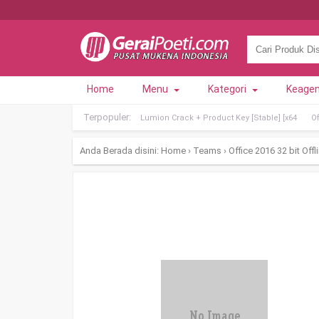
Home
Menu
Kategori
Keage
Terpopuler:
Lumion Crack + Product Key [Stable] [x64
O
Anda Berada disini:
Home
›
Teams
›
Office 2016 32 bit Offl