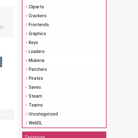
Cliparts
Crackers
n
Frontends
77
Graphics
Keys
Loaders
Mukena
Patchers
Pirates
Saves
Steam
Teams
Uncategorized
WebDL
Testimoni