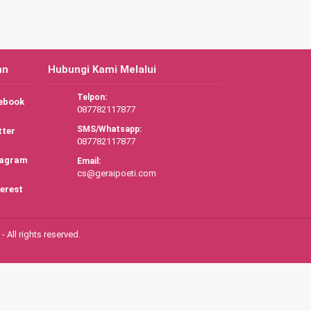
an
Hubungi Kami Melalui
Telpon:
ebook
087782117877
SMS/Whatsapp:
tter
087782117877
tagram
Email:
cs@geraipoeti.com
erest
 All rights reserved.