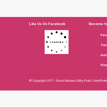
Like Us On Facebook
Become f
Fac
Twi
Ins
Pint
© Copyright 2017 - Grosir Mukena Silky Poeti | GeraiPoeti -