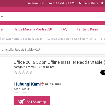
Jam Buka Toko: Jam 08.30 s/d 17.00 WIB
Status Order
Tlp
nan
Harga Mukena Poeti 2020
FAQ
Tentang Kami
ffice 2026 Home & Business Lite Di
Lumion Crack only [x32x64] [no Virus] .z
Sla
ine Installer Reddit Stable {QxR}
Office 2016 32 bit Offline Installer Reddit Stable 
Kategori:
Teams
| 36 Kali Dilihat
Hubungi Kami
09-07-2026
Kode Produk:
Beli Sekarang