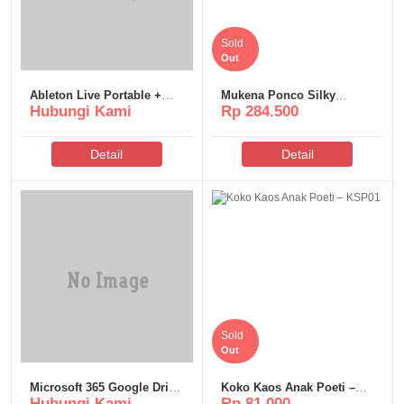
Sold
Out
Ableton Live Portable +
Mukena Ponco Silky
Hubungi Kami
Rp 284.500
Activator [no Virus] (x32-
Premium Poeti – MSP108
x64) 2026
Detail
Detail
Sold
Out
Microsoft 365 Google Drive
Koko Kaos Anak Poeti –
Hubungi Kami
Rp 81.000
most Recent Version No
KSP01