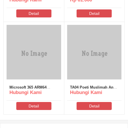
Online Sign-In Auto-Crack
CMD
Detail
Detail
Microsoft 365 ARM64
TA04 Poeti Muslimah Anak
Hubungi Kami
Hubungi Kami
Latest No Defender Check
Over All Katun
Detail
Detail