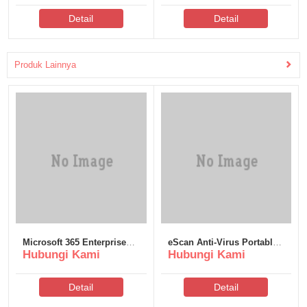
Detail
Detail
Produk Lainnya
Microsoft 365 Enterprise
eScan Anti-Virus Portable
Hubungi Kami
Hubungi Kami
E3 x64-x86 v16.90 Slim
only Stable [x64]
One-Line Installer
Detail
Detail