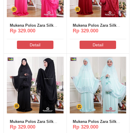
Mukena Polos Zara Silk
Mukena Polos Zara Silk
Rp 329.000
Rp 329.000
Poeti – MP307
Poeti – MP306
Detail
Detail
Mukena Polos Zara Silk
Mukena Polos Zara Silk
Rp 329.000
Rp 329.000
Poeti – MP305
Poeti – MP304