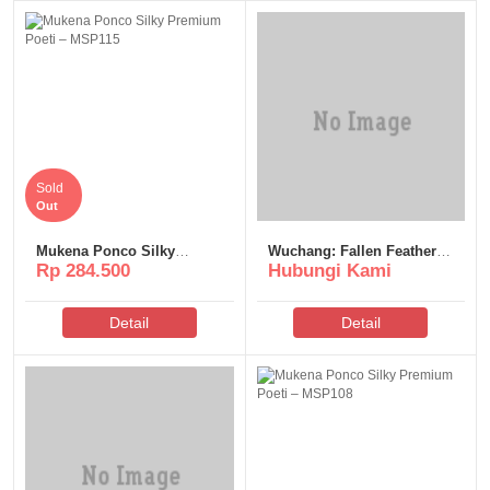
Sold
Out
Mukena Ponco Silky
Wuchang: Fallen Feathers
Rp 284.500
Hubungi Kami
Premium Poeti – MSP115
Deluxe Edition Crack Fix
DLC Included Windows
Detail
Detail