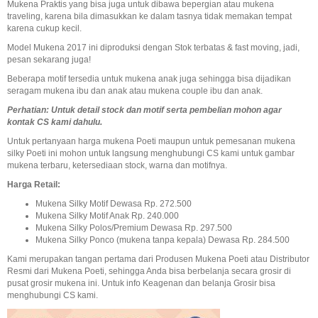
Mukena Praktis yang bisa juga untuk dibawa bepergian atau mukena
traveling, karena bila dimasukkan ke dalam tasnya tidak memakan tempat
karena cukup kecil.
Model Mukena 2017 ini diproduksi dengan Stok terbatas & fast moving, jadi,
pesan sekarang juga!
Beberapa motif tersedia untuk mukena anak juga sehingga bisa dijadikan
seragam mukena ibu dan anak atau mukena couple ibu dan anak.
Perhatian: Untuk detail stock dan motif serta pembelian mohon agar
kontak CS kami dahulu.
Untuk pertanyaan harga mukena Poeti maupun untuk pemesanan mukena
silky Poeti ini mohon untuk langsung menghubungi CS kami untuk gambar
mukena terbaru, ketersediaan stock, warna dan motifnya.
Harga Retail:
Mukena Silky Motif Dewasa Rp. 272.500
Mukena Silky Motif Anak Rp. 240.000
Mukena Silky Polos/Premium Dewasa Rp. 297.500
Mukena Silky Ponco (mukena tanpa kepala) Dewasa Rp. 284.500
Kami merupakan tangan pertama dari Produsen Mukena Poeti atau Distributor
Resmi dari Mukena Poeti, sehingga Anda bisa berbelanja secara grosir di
pusat grosir mukena ini. Untuk info Keagenan dan belanja Grosir bisa
menghubungi CS kami.