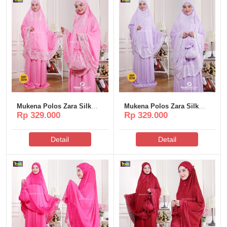
Mukena Polos Zara Silk
Mukena Polos Zara Silk
Rp 329.000
Rp 329.000
Poeti – MP309
Poeti – MP308
Detail
Detail