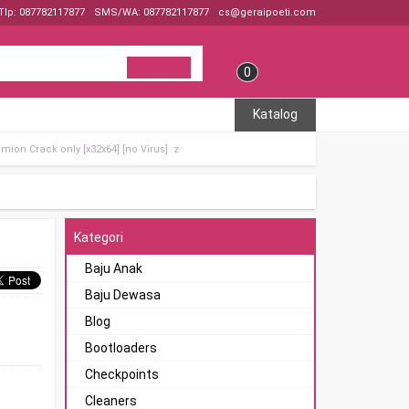
Tlp: 087782117877
SMS/WA: 087782117877
cs@geraipoeti.com
0
Katalog
mion Crack only [x32x64] [no Virus] .z
Kategori
Baju Anak
Baju Dewasa
Blog
Bootloaders
Checkpoints
Cleaners