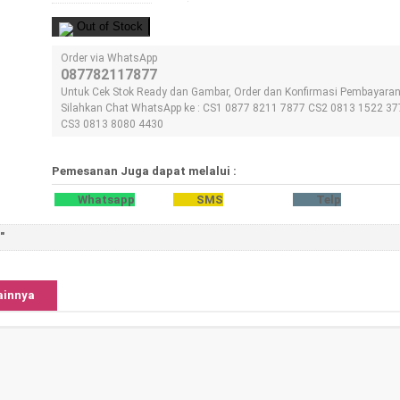
Out of Stock
Order via WhatsApp
087782117877
Untuk Cek Stok Ready dan Gambar, Order dan Konfirmasi Pembayara
Silahkan Chat WhatsApp ke : CS1 0877 8211 7877 CS2 0813 1522 37
CS3 0813 8080 4430
Pemesanan Juga dapat melalui :
Whatsapp
SMS
Telp
"
ainnya