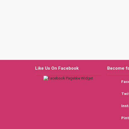
Like Us On Facebook
Become f
Fac
Twi
Ins
Pint