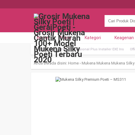
Home
Menu
Kategori
Keagenan
Terpopuler:
M365 Professional Plus Installer EXE Ins
Off
Anda Berada disini:
Home
›
Mukena
Mukena
Mukena Silky