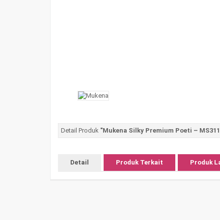
Detail Produk
"Mukena Silky Premium Poeti – MS311
Detail
Produk Terkait
Produk L