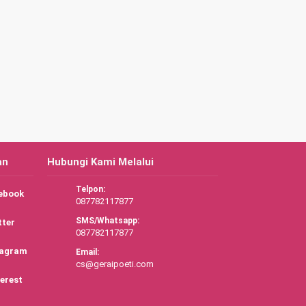
an
Hubungi Kami Melalui
Telpon:
ebook
087782117877
SMS/Whatsapp:
tter
087782117877
tagram
Email:
cs@geraipoeti.com
erest