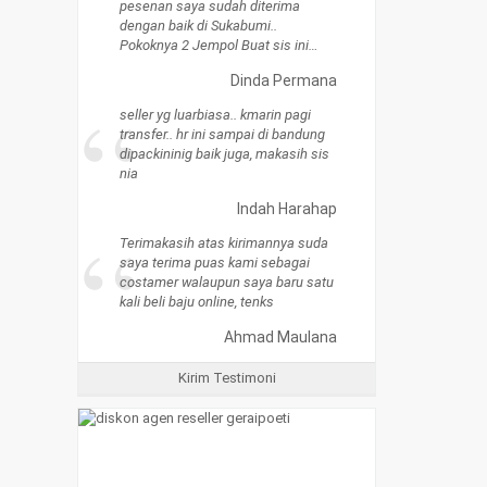
pesenan saya sudah diterima
dengan baik di Sukabumi..
Pokoknya 2 Jempol Buat sis ini…
Dinda Permana
“
seller yg luarbiasa.. kmarin pagi
transfer.. hr ini sampai di bandung
dipackininig baik juga, makasih sis
nia
Indah Harahap
“
Terimakasih atas kirimannya suda
saya terima puas kami sebagai
costamer walaupun saya baru satu
kali beli baju online, tenks
Ahmad Maulana
Kirim Testimoni