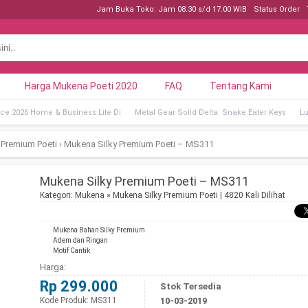
Jam Buka Toko: Jam 08.30 s/d 17.00 WIB
Status Order
Harga Mukena Poeti 2020
FAQ
Tentang Kami
ice 2026 Home & Business Lite Di
Metal Gear Solid Delta: Snake Eater Keys
Lu
 Premium Poeti
›
Mukena Silky Premium Poeti – MS311
Mukena Silky Premium Poeti – MS311
Kategori:
Mukena
»
Mukena Silky Premium Poeti
| 4820 Kali Dilihat
Mukena Bahan Silky Premium
Adem dan Ringan
Motif Cantik
Harga:
Rp 299.000
Stok Tersedia
Kode Produk: MS311
10-03-2019