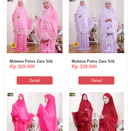
Mukena Polos Zara Silk
Mukena Polos Zara Silk
Rp 329.000
Rp 329.000
Poeti – MP309
Poeti – MP308
Detail
Detail