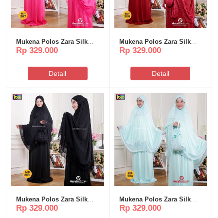
Mukena Polos Zara Silk
Mukena Polos Zara Silk
Rp 329.000
Rp 329.000
Poeti – MP307
Poeti – MP306
Detail
Detail
Mukena Polos Zara Silk
Mukena Polos Zara Silk
Rp 329.000
Rp 329.000
Poeti – MP305
Poeti – MP304