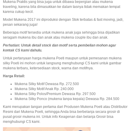
Mukena Praktis yang bisa juga untuk dibawa bepergian atau mukena
traveling, karena bila dimasukkan ke dalam tasnya tidak memakan tempat
karena cukup kecil.
Model Mukena 2017 ini diproduksi dengan Stok terbatas & fast moving, jadi,
pesan sekarang juga!
Beberapa motif tersedia untuk mukena anak juga sehingga bisa dijadikan
seragam mukena ibu dan anak atau mukena couple ibu dan anak.
Perhatian: Untuk detail stock dan motif serta pembelian mohon agar
kontak CS kami dahulu.
Untuk pertanyaan harga mukena Poeti maupun untuk pemesanan mukena
silky Poeti ini mohon untuk langsung menghubungi CS kami untuk gambar
mukena terbaru, ketersediaan stock, warna dan motifnya.
Harga Retail:
Mukena Silky Motif Dewasa Rp. 272.500
Mukena Silky Motif Anak Rp. 240.000
Mukena Silky Polos/Premium Dewasa Rp. 297.500
Mukena Silky Ponco (mukena tanpa kepala) Dewasa Rp. 284.500
Kami merupakan tangan pertama dari Produsen Mukena Poeti atau Distributor
Resmi dari Mukena Poeti, sehingga Anda bisa berbelanja secara grosir di
pusat grosir mukena ini. Untuk info Keagenan dan belanja Grosir bisa
menghubungi CS kami.