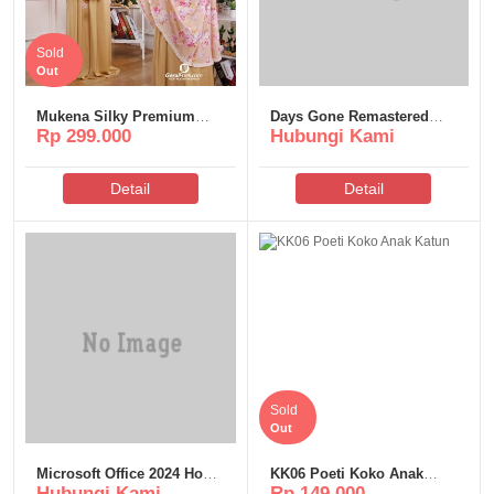
Sold
Out
Mukena Silky Premium
Days Gone Remastered
Rp 299.000
Hubungi Kami
Poeti – MS311
Crack All DLCs Windows
Version
Detail
Detail
Sold
Out
Microsoft Office 2024 Home
KK06 Poeti Koko Anak
Hubungi Kami
Rp 149.000
& Student offline Setup
Katun