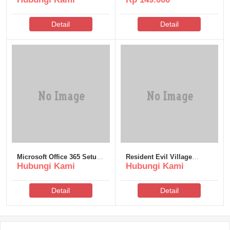
from Microsoft Silent
Activation Script
Detail
Detail
Microsoft Office 365 Setup
Resident Evil Village
Hubungi Kami
Hubungi Kami
only Super-Lite
Cracked Compressed
Repack Updated
Detail
Detail