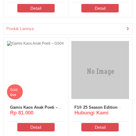
Detail
Detail
Produk Lainnya
Sold
Out
Gamis Kaos Anak Poeti –
F1® 25 Season Edition
Rp 81.000
Hubungi Kami
GS04
Cracked for Desktop
Terabox
Detail
Detail