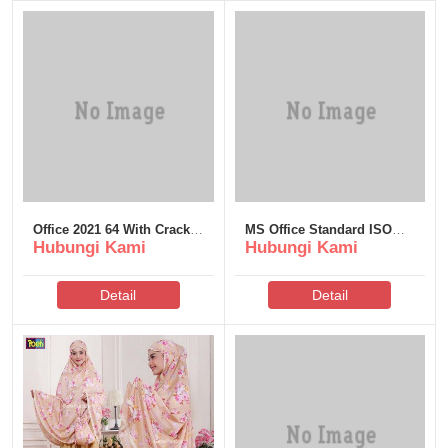
Office 2021 64 With Crack
MS Office Standard ISO
Hubungi Kami
Hubungi Kami
(QxR)
File Reddit No Copilot
Ultra-Lite Edition [Atmos]
Silent Activation Script
Detail
Detail