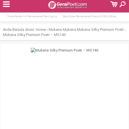
Terpopuler:
From the Heart 2026 DDP5.1 QxR
MS Office Professional Plus English Dоw
Tomb Raider I-III Remastered Starring La
Days Gone Remastered Crack All DLCs Wind
Anda Berada disini:
Home
›
Mukena
Mukena
Mukena Silky Premium Poeti
›
Mukena Silky Premium Poeti – MS140