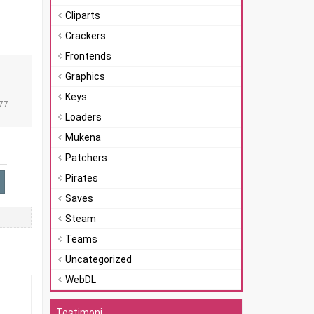
Cliparts
Crackers
Frontends
Graphics
n
Keys
77
Loaders
Mukena
Patchers
Pirates
Saves
Steam
Teams
Uncategorized
WebDL
Testimoni