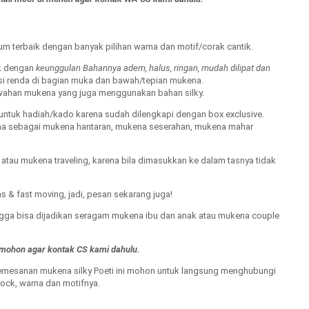
ium terbaik dengan banyak pilihan warna dan motif/corak cantik.
ik dengan
keunggulan Bahannya adem, halus, ringan, mudah dilipat dan
si renda di bagian muka dan bawah/tepian mukena.
wahan mukena yang juga menggunakan bahan silky.
untuk hadiah/kado karena sudah dilengkapi dengan box exclusive.
kena sebagai mukena hantaran, mukena seserahan, mukena mahar
atau mukena traveling, karena bila dimasukkan ke dalam tasnya tidak
 & fast moving, jadi, pesan sekarang juga!
ngga bisa dijadikan seragam mukena ibu dan anak atau mukena couple
n mohon agar kontak CS kami dahulu.
emesanan mukena silky Poeti ini mohon untuk langsung menghubungi
ock, warna dan motifnya.