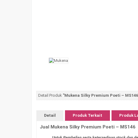
Detail Produk
"Mukena Silky Premium Poeti – MS146
Detail
Produk Terkait
Produk L
Jual Mukena Silky Premium Poeti – MS146
Untuk Pembelian serta ketersediaan stock dan de