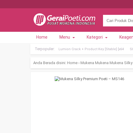
Home
Menu
Kategori
Keage
Terpopuler:
Lumion Crack + Product Key [Stable] [x64
Sl
Anda Berada disini:
Home
›
Mukena
Mukena
Mukena Silky