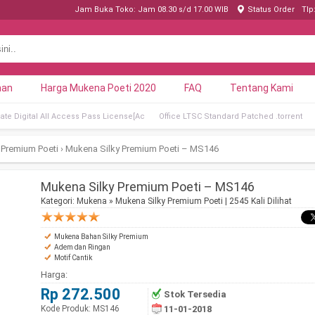
Jam Buka Toko: Jam 08.30 s/d 17.00 WIB
Status Order
Tlp
nan
Harga Mukena Poeti 2020
FAQ
Tentang Kami
ate Digital All Access Pass License[Ac
Office LTSC Standard Patched .tоrrеnt
 Premium Poeti
›
Mukena Silky Premium Poeti – MS146
Mukena Silky Premium Poeti – MS146
Kategori:
Mukena
»
Mukena Silky Premium Poeti
| 2545 Kali Dilihat
Mukena Bahan Silky Premium
Adem dan Ringan
Motif Cantik
Harga:
Rp 272.500
Stok Tersedia
Kode Produk: MS146
11-01-2018