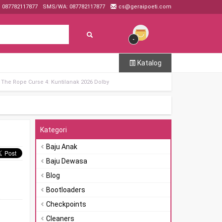
: 087782117877
SMS/WA: 087782117877
cs@geraipoeti.com
-
Katalog
The Rope Curse 4: Kuntilanak 2026 Dolby
Kategori
Baju Anak
Baju Dewasa
Blog
Bootloaders
Checkpoints
Cleaners