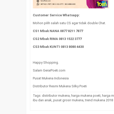
Customer Service Whatsapp:
Mohon pilih salah satu CS agar tidak double Chat.
CS1 Mbak NANA 0877 8211 7877
CS2 Mbak RIMA 0813 1522 3777
CS3 Mbak KUNTI 0813 8080 4430
Happy Shopping.
Salam GeraiPoeti.com
Pusat Mukena Indonesia
Distributor Resmi Mukena Silky Poeti
Tags:
distributor mukena
,
harga mukena poeti
,
harga m
ibu dan anak
,
pusat grosir mukena
,
trend mukena 2018