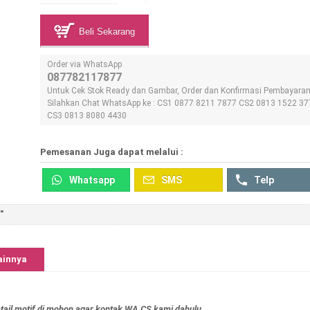
Beli Sekarang
Order via WhatsApp
087782117877
Untuk Cek Stok Ready dan Gambar, Order dan Konfirmasi Pembayara
Silahkan Chat WhatsApp ke : CS1 0877 8211 7877 CS2 0813 1522 37
CS3 0813 8080 4430
Pemesanan Juga dapat melalui :
Whatsapp
SMS
Telp
"
ainnya
tail motif di mohon agar
kontak WA CS kami dahulu.