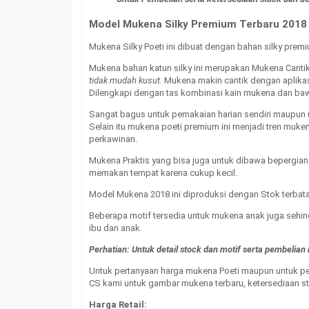
Model Mukena Silky Premium Terbaru 2018
Mukena Silky Poeti ini dibuat dengan bahan silky prem
Mukena bahan katun silky ini merupakan Mukena Cant
tidak mudah kusut.
Mukena makin cantik dengan aplika
Dilengkapi dengan tas kombinasi kain mukena dan ba
Sangat bagus untuk pemakaian harian sendiri maupun 
Selain itu mukena poeti premium ini menjadi tren mu
perkawinan.
Mukena Praktis yang bisa juga untuk dibawa bepergian 
memakan tempat karena cukup kecil.
Model Mukena 2018 ini diproduksi dengan Stok terbatas
Beberapa motif tersedia untuk mukena anak juga sehi
ibu dan anak.
Perhatian: Untuk detail stock dan motif serta pembelia
Untuk pertanyaan harga mukena Poeti maupun untuk p
CS kami untuk gambar mukena terbaru, ketersediaan st
Harga Retail: