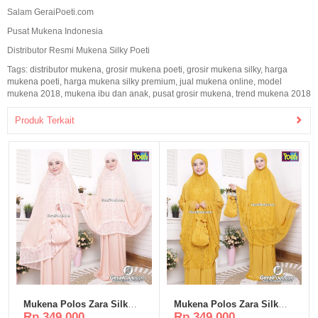
Salam GeraiPoeti.com
Pusat Mukena Indonesia
Distributor Resmi Mukena Silky Poeti
Tags:
distributor mukena
,
grosir mukena poeti
,
grosir mukena silky
,
harga
mukena poeti
,
harga mukena silky premium
,
jual mukena online
,
model
mukena 2018
,
mukena ibu dan anak
,
pusat grosir mukena
,
trend mukena 2018
Produk Terkait
Mukena Polos Zara Silk
Mukena Polos Zara Silk
Rp 349.000
Rp 349.000
Poeti – MP317
Poeti – MP316