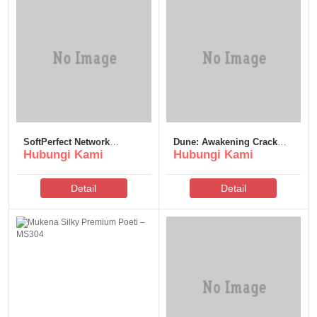
SoftPerfect Network
Dune: Awakening Crack
Hubungi Kami
Hubungi Kami
Scanner Pre-Activated
Status PC Version Torrent
[Latest] (x86-x64)
2026
Multilingual
Detail
Detail