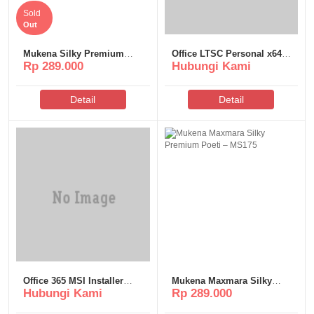
Sold
Out
Mukena Silky Premium
Office LTSC Personal x64-
Rp 289.000
Hubungi Kami
Poeti – MS304
x86 Fully Cracked Without
OneDrive {CtrlHD} One-
Click Command
Detail
Detail
Office 365 MSI Installer
Mukena Maxmara Silky
Hubungi Kami
Rp 289.000
without System
Premium Poeti – MS175
Requirements