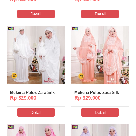
Detail
Detail
Mukena Polos Zara Silk
Mukena Polos Zara Silk
Rp 329.000
Rp 329.000
Poeti – MP311
Poeti – MP310
Detail
Detail