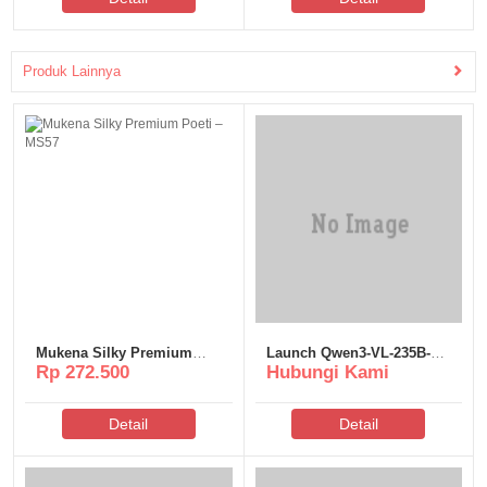
Produk Lainnya
Mukena Silky Premium
Launch Qwen3-VL-235B-
Rp 272.500
Hubungi Kami
Poeti – MS57
A22B-Instruct on Your PC
For Low VRAM (6GB/8GB)
Dummy Proof Guide
Detail
Detail
Windows