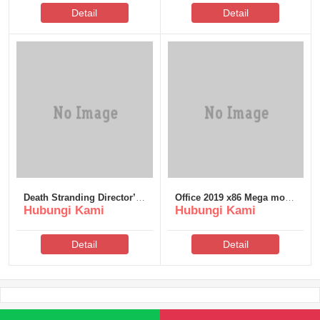
Detail
Detail
Death Stranding Director’s
Office 2019 x86 Mega most
Hubungi Kami
Hubungi Kami
Cut Crack Fix Portable
Recent Version Without
Game Stable 2026
Bloatware [P2P]
Detail
Detail